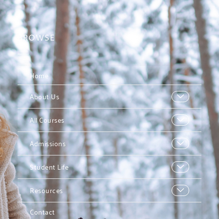
BROWSE
Home
About Us
All Courses
Admissions
Student Life
Resources
Contact