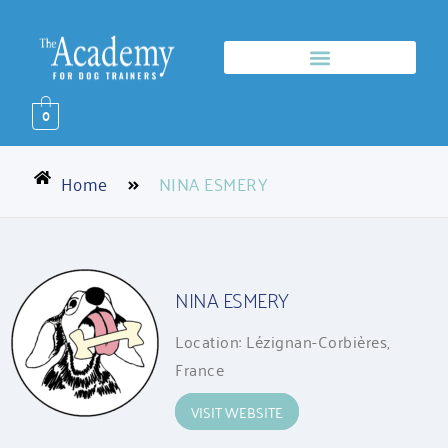
0
Home
NINA ESMERY
NINA ESMERY
Location: Lézignan-Corbières,
France
VISIT WEBSITE